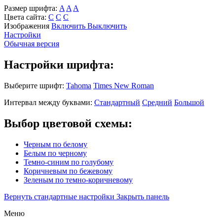
Размер шрифта:
A
A
A
Цвета сайта:
С
С
С
Изображения
Включить
Выключить
Настройки
Обычная версия
Настройки шрифта:
Выберите шрифт:
Tahoma
Times New Roman
Интервал между буквами:
Стандартный
Средний
Большой
Выбор цветовой схемы:
Черным по белому
Белым по черному
Темно-синим по голубому
Коричневым по бежевому
Зеленым по темно-коричневому
Вернуть стандартные настройки
Закрыть панель
Меню