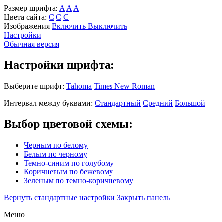
Размер шрифта:
A
A
A
Цвета сайта:
С
С
С
Изображения
Включить
Выключить
Настройки
Обычная версия
Настройки шрифта:
Выберите шрифт:
Tahoma
Times New Roman
Интервал между буквами:
Стандартный
Средний
Большой
Выбор цветовой схемы:
Черным по белому
Белым по черному
Темно-синим по голубому
Коричневым по бежевому
Зеленым по темно-коричневому
Вернуть стандартные настройки
Закрыть панель
Меню