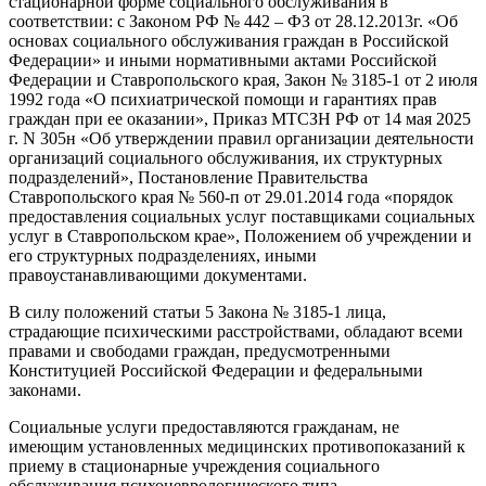
стационарной форме социального обслуживания в
соответствии: с Законом РФ № 442 – ФЗ от 28.12.2013г. «Об
основах социального обслуживания граждан в Российской
Федерации» и иными нормативными актами Российской
Федерации и Ставропольского края, Закон № 3185-1 от 2 июля
1992 года «О психиатрической помощи и гарантиях прав
граждан при ее оказании», Приказ МТСЗН РФ от 14 мая 2025
г. N 305н «Об утверждении правил организации деятельности
организаций социального обслуживания, их структурных
подразделений», Постановление Правительства
Ставропольского края № 560-п от 29.01.2014 года «порядок
предоставления социальных услуг поставщиками социальных
услуг в Ставропольском крае», Положением об учреждении и
его структурных подразделениях, иными
правоустанавливающими документами.
В силу положений статьи 5 Закона № 3185-1 лица,
страдающие психическими расстройствами, обладают всеми
правами и свободами граждан, предусмотренными
Конституцией Российской Федерации и федеральными
законами.
Социальные услуги предоставляются гражданам, не
имеющим установленных медицинских противопоказаний к
приему в стационарные учреждения социального
обслуживания психоневрологического типа.