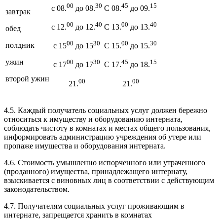
00
30
45
15
с 08.
до 08.
С 08.
до 09.
завтрак
00
40
00
40
с 12.
до 12.
С 13.
до 13.
обед
00
30
00
30
полдник
с 15
до 15
С 15.
до 15.
ужин
00
30
45
15
с 17
до 17
С 17.
до 18.
второй ужин
00
00
21.
21.
4.5. Каждый получатель социальных услуг должен бережно
относиться к имуществу и оборудованию интерната,
соблюдать чистоту в комнатах и местах общего пользования,
информировать администрацию учреждения об утере или
пропаже имущества и оборудования интерната.
4.6. Стоимость умышленно испорченного или утраченного
(проданного) имущества, принадлежащего интернату,
взыскивается с виновных лиц в соответствии с действующим
законодательством.
4.7. Получателям социальных услуг проживающим в
интернате, запрещается хранить в комнатах