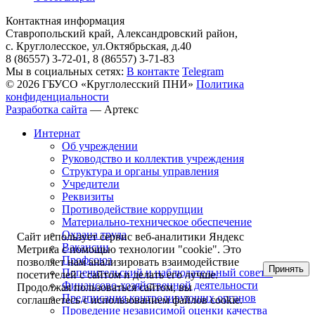
Контактная информация
Ставропольский край, Александровский район,
с. Круглолесское, ул.Октябрьская, д.40
8 (86557) 3-72-01, 8 (86557) 3-71-83
Мы в социальных сетях:
В контакте
Telegram
© 2026 ГБУСО «Круглолесский ПНИ»
Политика
конфиденциальности
Разработка сайта
—
Артекс
Интернат
Об учреждении
Руководство и коллектив учреждения
Структура и органы управления
Учредители
Реквизиты
Противодействие коррупции
Материально-техническое обеспечение
Охрана труда
Сайт использует сервис веб-аналитики Яндекс
Вакансии
Метрика с помощью технологии "cookie". Это
Профсоюз
позволяет нам анализировать взаимодействие
Принять
Попечительский и наблюдательный советы
посетителей с сайтом и делать его лучше.
Финансово-хозяйственной деятельности
Продолжая пользоваться сайтом, вы
Предписания контролирующих органов
соглашаетесь с использованием файлов cookie.
Проведение независимой оценки качества