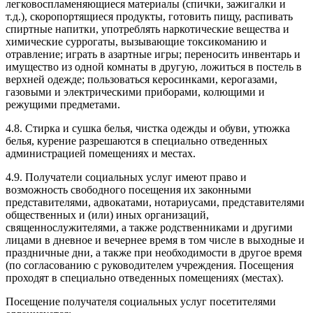
легковоспламеняющиеся материалы (спички, зажигалки и
т.д.), скоропортящиеся продукты, готовить пищу, распивать
спиртные напитки, употреблять наркотические вещества и
химические суррогаты, вызывающие токсикоманию и
отравление; играть в азартные игры; переносить инвентарь и
имущество из одной комнаты в другую, ложиться в постель в
верхней одежде; пользоваться керосинками, керогазами,
газовыми и электрическими приборами, колющими и
режущими предметами.
4.8. Стирка и сушка белья, чистка одежды и обуви, утюжка
белья, курение разрешаются в специально отведенных
администрацией помещениях и местах.
4.9. Получатели социальных услуг имеют право и
возможность свободного посещения их законными
представителями, адвокатами, нотариусами, представителями
общественных и (или) иных организаций,
священнослужителями, а также родственниками и другими
лицами в дневное и вечернее время в том числе в выходные и
праздничные дни, а также при необходимости в другое время
(по согласованию с руководителем учреждения. Посещения
проходят в специально отведенных помещениях (местах).
Посещение получателя социальных услуг посетителями