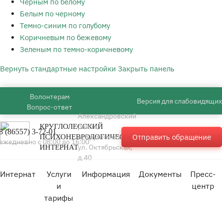
Черным по белому
Белым по черному
Темно-синим по голубому
Коричневым по бежевому
Зеленым по темно-коричневому
Вернуть стандартные настройки
Закрыть панель
Волонтерам
Версия для слабовидящих
Вопрос-ответ
Александровский
район,
КРУГЛОЛЕССКИЙ
8 (86557) 3-72-01
с. Круглолесское,
Отправить обращение
ПСИХОНЕВРОЛОГИЧЕСКИЙ
ежедневно с 08:00 до 16:00
ул. Октябрьская,
ИНТЕРНАТ
д.40
Интернат
Услуги
Информация
Документы
Пресс-
и
центр
тарифы