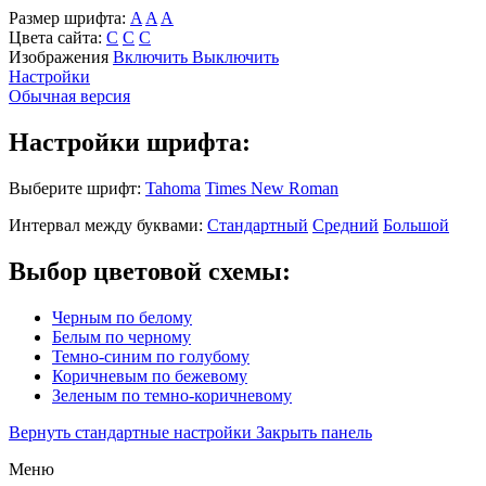
Размер шрифта:
A
A
A
Цвета сайта:
С
С
С
Изображения
Включить
Выключить
Настройки
Обычная версия
Настройки шрифта:
Выберите шрифт:
Tahoma
Times New Roman
Интервал между буквами:
Стандартный
Средний
Большой
Выбор цветовой схемы:
Черным по белому
Белым по черному
Темно-синим по голубому
Коричневым по бежевому
Зеленым по темно-коричневому
Вернуть стандартные настройки
Закрыть панель
Меню