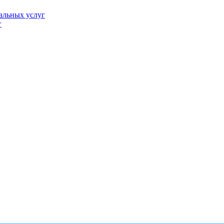
альных услуг
г