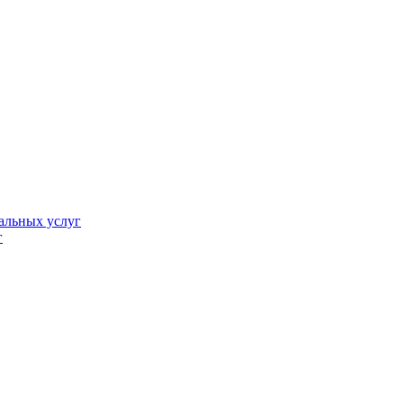
альных услуг
г