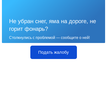
Не убран снег, яма на дороге, не
горит фонарь?
Столкнулись с проблемой — сообщите о ней!
Подать жалобу