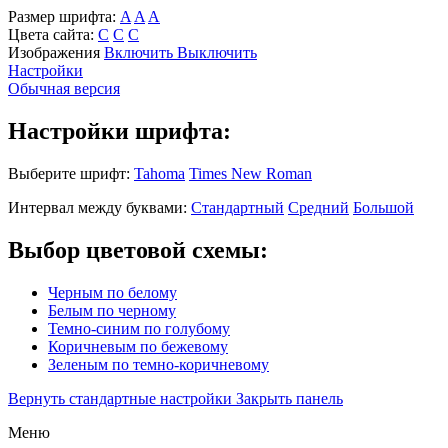
Размер шрифта:
A
A
A
Цвета сайта:
С
С
С
Изображения
Включить
Выключить
Настройки
Обычная версия
Настройки шрифта:
Выберите шрифт:
Tahoma
Times New Roman
Интервал между буквами:
Стандартный
Средний
Большой
Выбор цветовой схемы:
Черным по белому
Белым по черному
Темно-синим по голубому
Коричневым по бежевому
Зеленым по темно-коричневому
Вернуть стандартные настройки
Закрыть панель
Меню