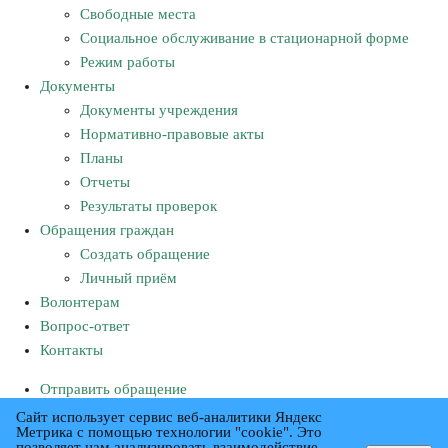
Свободные места
Социальное обслуживание в стационарной форме
Режим работы
Документы
Документы учреждения
Нормативно-правовые акты
Планы
Отчеты
Результаты проверок
Обращения граждан
Создать обращение
Личный приём
Волонтерам
Вопрос-ответ
Контакты
Отправить обращение
Ставропольский край, Александровский район,
Сайт использует сервис веб-аналитики Яндекс
Метрика с помощью технологии "cookie". Это
с. Круглолесское, ул.Октябрьская, д.40
позволяет нам анализировать взаимодействие