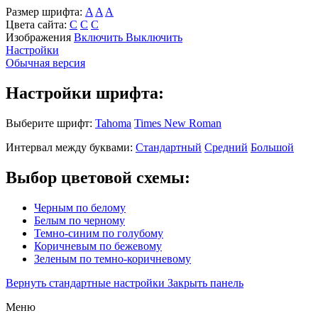
Размер шрифта:
A
A
A
Цвета сайта:
С
С
С
Изображения
Включить
Выключить
Настройки
Обычная версия
Настройки шрифта:
Выберите шрифт:
Tahoma
Times New Roman
Интервал между буквами:
Стандартный
Средний
Большой
Выбор цветовой схемы:
Черным по белому
Белым по черному
Темно-синим по голубому
Коричневым по бежевому
Зеленым по темно-коричневому
Вернуть стандартные настройки
Закрыть панель
Меню