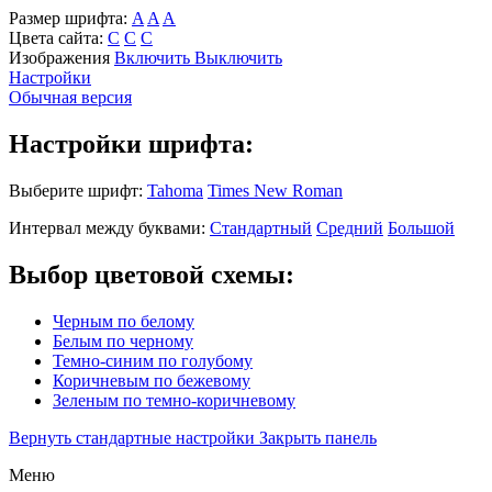
Размер шрифта:
A
A
A
Цвета сайта:
С
С
С
Изображения
Включить
Выключить
Настройки
Обычная версия
Настройки шрифта:
Выберите шрифт:
Tahoma
Times New Roman
Интервал между буквами:
Стандартный
Средний
Большой
Выбор цветовой схемы:
Черным по белому
Белым по черному
Темно-синим по голубому
Коричневым по бежевому
Зеленым по темно-коричневому
Вернуть стандартные настройки
Закрыть панель
Меню