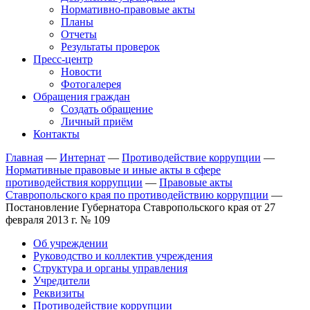
Нормативно-правовые акты
Планы
Отчеты
Результаты проверок
Пресс-центр
Новости
Фотогалерея
Обращения граждан
Создать обращение
Личный приём
Контакты
Главная
—
Интернат
—
Противодействие коррупции
—
Нормативные правовые и иные акты в сфере
противодействия коррупции
—
Правовые акты
Ставропольского края по противодействию коррупции
—
Постановление Губернатора Ставропольского края от 27
февраля 2013 г. № 109
Об учреждении
Руководство и коллектив учреждения
Структура и органы управления
Учредители
Реквизиты
Противодействие коррупции