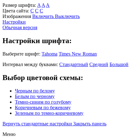
Размер шрифта:
A
A
A
Цвета сайта:
С
С
С
Изображения
Включить
Выключить
Настройки
Обычная версия
Настройки шрифта:
Выберите шрифт:
Tahoma
Times New Roman
Интервал между буквами:
Стандартный
Средний
Большой
Выбор цветовой схемы:
Черным по белому
Белым по черному
Темно-синим по голубому
Коричневым по бежевому
Зеленым по темно-коричневому
Вернуть стандартные настройки
Закрыть панель
Меню