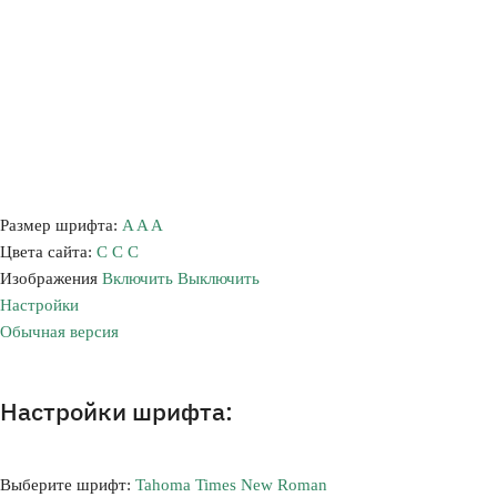
Размер шрифта:
A
A
A
Цвета сайта:
С
С
С
Изображения
Включить
Выключить
Настройки
Обычная версия
Настройки шрифта:
Выберите шрифт:
Tahoma
Times New Roman